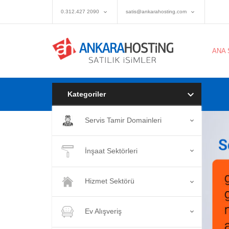
0.312.427 2090
satis@ankarahosting.com
ANA 
Kategoriler
Servis Tamir Domainleri
İnşaat Sektörleri
Hizmet Sektörü
Ev Alışveriş