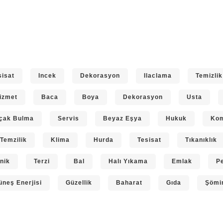
sisat
Incek
Dekorasyon
Ilaclama
Temizlik
izmet
Baca
Boya
Dekorasyon
Usta
çak Bulma
Servis
Beyaz Eşya
Hukuk
Ko
Temzilik
Klima
Hurda
Tesisat
Tıkanıklık
nik
Terzi
Bal
Halı Yıkama
Emlak
P
üneş Enerjisi
Güzellik
Baharat
Gıda
Şömi