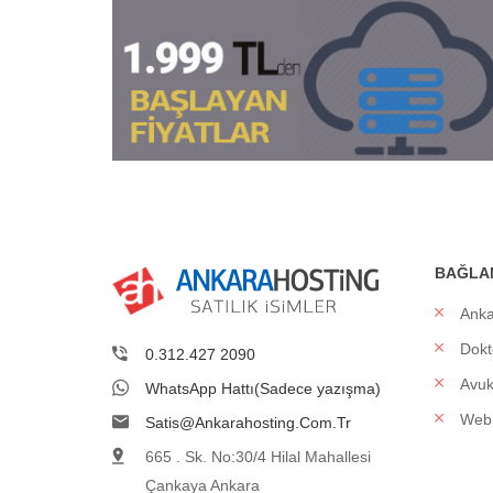
BAĞLA
Anka
Dokt
0.312.427 2090
Avuk
WhatsApp Hattı(Sadece yazışma)
Web 
Satis@ankarahosting.com.tr
665 . Sk. No:30/4 Hilal Mahallesi
Çankaya Ankara