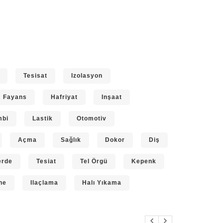
Tesisat
Izolasyon
Fayans
Hafriyat
Inşaat
mbi
Lastik
Otomotiv
Açma
Sağlık
Dokor
Diş
erde
Tesiat
Tel Örgü
Kepenk
ne
Ilaçlama
Halı Yıkama