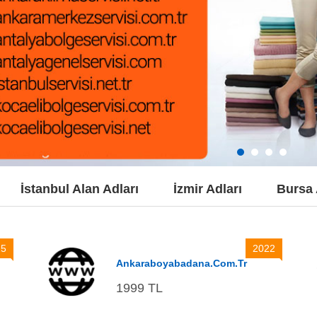
İstanbul Alan Adları
İzmir Adları
Bursa 
25
2022
Ankaraboyabadana.com.tr
1999 TL