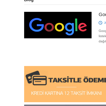
Goo
2
Goog
liste
dağıt