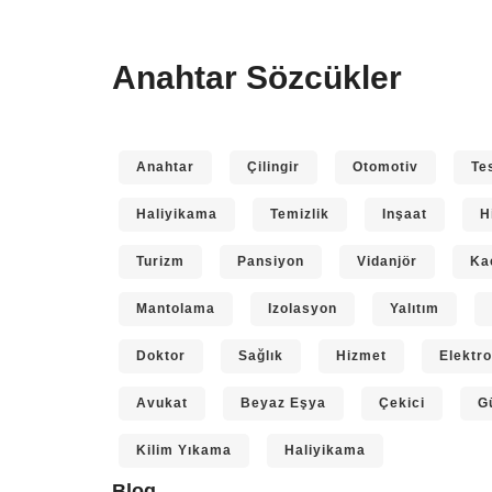
Anahtar Sözcükler
Anahtar
Çilingir
Otomotiv
Te
Haliyikama
Temizlik
Inşaat
H
Turizm
Pansiyon
Vidanjör
Ka
Mantolama
Izolasyon
Yalıtım
Doktor
Sağlık
Hizmet
Elektro
Avukat
Beyaz Eşya
Çekici
G
Kilim Yıkama
Haliyikama
Blog