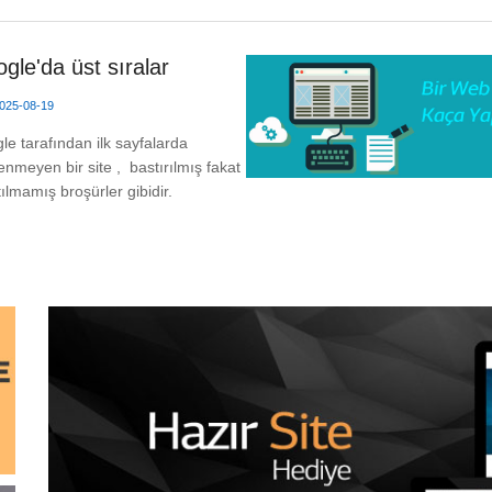
gle'da üst sıralar
025-08-19
le tarafından ilk sayfalarda
lenmeyen bir site , bastırılmış fakat
ılmamış broşürler gibidir.