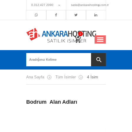
0.312.427 2090
satis@ankarahosting.com.tr
4 İsim
Ana Sayfa
Tüm İsimler
Bodrum Alan Adları