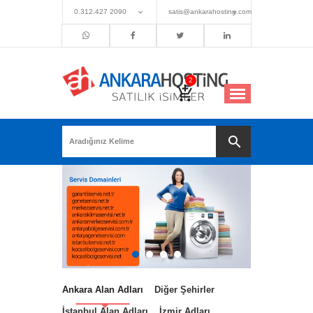
0.312.427 2090
satis@ankarahosting.com
Ankara Alan Adları
Diğer Şehirler
İstanbul Alan Adları
İzmir Adları