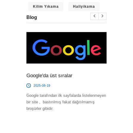
Kilim Yıkama
Haliyikama
Blog
Google'da üst sıralar
Web Sitesi
2025-08-19
2015-12-13
Google tarafından ilk sayfalarda listelenmeyen
Firma ve ihtiya
bir site , bastırılmış fakat dağıtılmamış
web sitesi
broşürler gibidir.