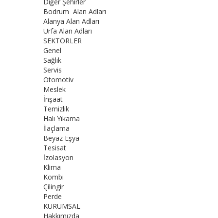
Diğer Şehirler
Bodrum Alan Adları
Alanya Alan Adları
Urfa Alan Adları
SEKTÖRLER
Genel
Sağlık
Servis
Otomotiv
Meslek
İnşaat
Temizlik
Halı Yıkama
İlaçlama
Beyaz Eşya
Tesisat
İzolasyon
Klima
Kombi
Çilingir
Perde
KURUMSAL
Hakkımızda