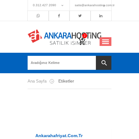
0.312.427 2090
satis@ankarahosting.com.tr
Etiketler
Ana Sayfa
Ankarahafriyat.com.tr