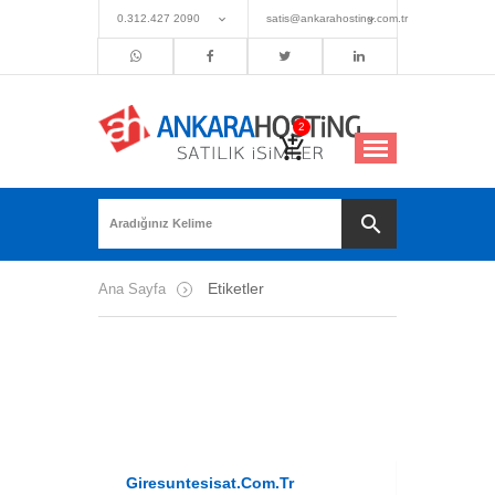
0.312.427 2090
satis@ankarahosting.com.tr
Etiketler
Ana Sayfa
Giresuntesisat.com.tr